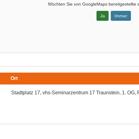
Möchten Sie von
GoogleMaps
bereitgestellte 
Ja
Immer
-
Ort
Stadtplatz 17, vhs-Seminarzentrum 17 Traunstein, 1. OG
rzentrum
ein