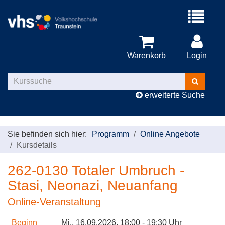
Menü
aufklappe
Warenkorb
Login
Kurse
suchen
erweiterte Suche
Sie befinden sich hier:
Programm
Online Angebote
Kursdetails
262-0130 Totaler Umbruch -
Stasi, Neonazi, Neuanfang
Online-Veranstaltung
Beginn
Mi.
, 16.09.2026, 18:00 - 19:30 Uhr