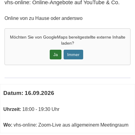
vhs-online: Online-Angebote auf YouTube & Co.
Adresse:
Online von zu Hause oder anderswo
Möchten Sie von
GoogleMaps
bereitgestellte externe Inhalte
laden?
Ja
Immer
Google-
Maps
Karte
Termine
von
Datum:
16.09.2026
zum
vhs-
diesen
online:
Kurs
Uhrzeit:
18:00 - 19:30 Uhr
Online-
Angebote
auf
Wo:
vhs-online: Zoom-Live aus allgemeinem Meetingraum
YouTube