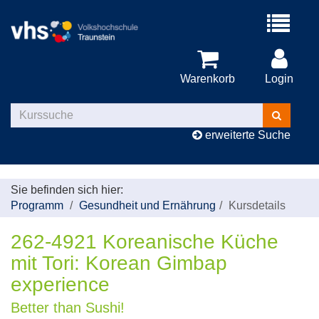
Menü
aufklappe
Warenkorb
Login
Kurse
suchen
erweiterte Suche
Sie befinden sich hier:
Programm
Gesundheit und Ernährung
Kursdetails
262-4921 Koreanische Küche
mit Tori: Korean Gimbap
experience
Better than Sushi!