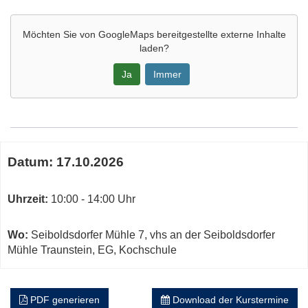
Möchten Sie von
GoogleMaps
bereitgestellte externe Inhalte
laden?
Ja
Immer
Google-
Maps
Karte
Termine
von
Datum:
17.10.2026
zum
vhs
diesen
an
Kurs
Uhrzeit:
10:00 - 14:00 Uhr
der
Seiboldsdorfer
Mühle
Wo:
Seiboldsdorfer Mühle 7, vhs an der Seiboldsdorfer
Traunstein,
Mühle Traunstein, EG, Kochschule
EG,
Ko
in
PDF generieren
Download der Kurstermine