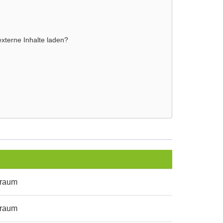
externe Inhalte laden?
sraum
sraum