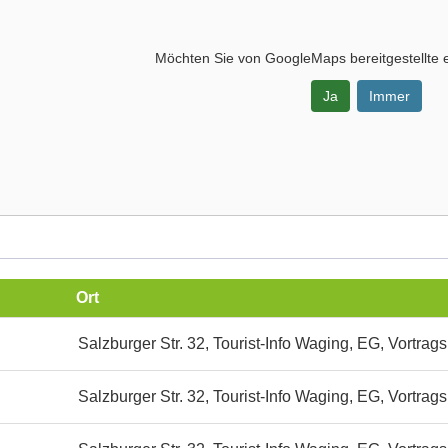
Möchten Sie von
GoogleMaps
bereitgestellte 
Ja
Immer
-
Ort
Salzburger Str. 32, Tourist-Info Waging, EG, Vortrag
straum
Salzburger Str. 32, Tourist-Info Waging, EG, Vortrag