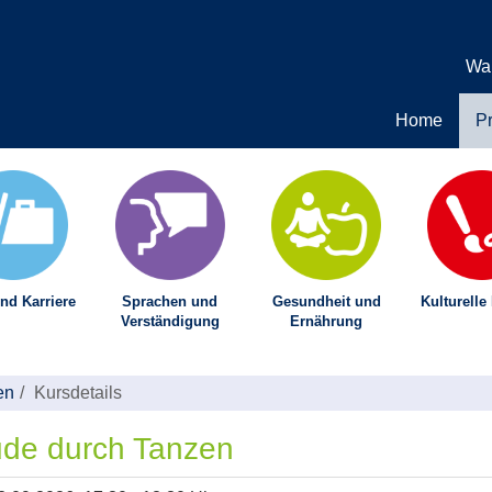
Wa
Home
P
nd Karriere
Sprachen und
Gesundheit und
Kulturelle
Verständigung
Ernährung
en
Kursdetails
ude durch Tanzen