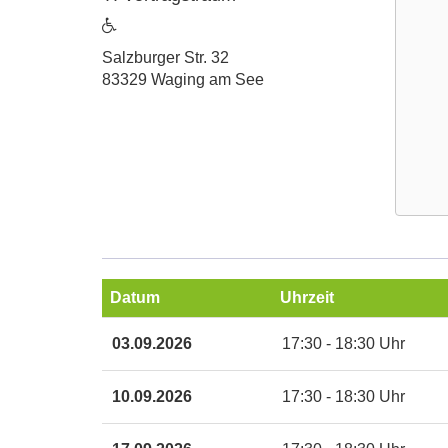
ist
barrierefrei
Adresse:
Salzburger Str. 32
83329 Waging am See
Google
Maps
Karte
Datum
Uhrzeit
von
TI
Termine
03.09.2026
17:30 - 18:30 Uhr
Vortrag
zum
in
diesen
neuem
Kurs
10.09.2026
17:30 - 18:30 Uhr
Fenster
öffnen