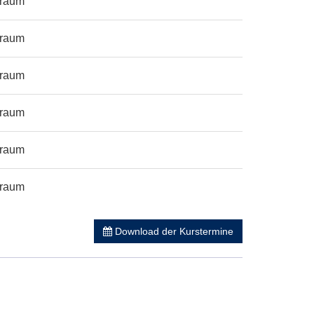
sraum
sraum
sraum
sraum
sraum
sraum
Download der Kurstermine