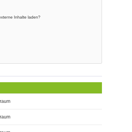
externe Inhalte laden?
sraum
sraum