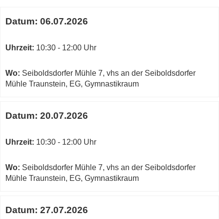
Karte
Termine
von
Datum:
06.07.2026
zum
vhs
diesen
an
Kurs
Uhrzeit:
10:30 - 12:00 Uhr
der
Seiboldsdorfer
Mühle
Wo:
Seiboldsdorfer Mühle 7, vhs an der Seiboldsdorfer
Gymnastikraum
Mühle Traunstein, EG, Gymnastikraum
in
neuem
Datum:
20.07.2026
Fenster
öffnen
Uhrzeit:
10:30 - 12:00 Uhr
Wo:
Seiboldsdorfer Mühle 7, vhs an der Seiboldsdorfer
Mühle Traunstein, EG, Gymnastikraum
Datum:
27.07.2026