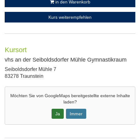
in den Warenkorb
Kurs weiterempfehlen
Kursort
vhs an der Seiboldsdorfer Mühle Gymnastikraum
Adresse:
Seiboldsdorfer Mühle 7
83278 Traunstein
Möchten Sie von
GoogleMaps
bereitgestellte externe Inhalte
laden?
Ja
Immer
Google-
Maps