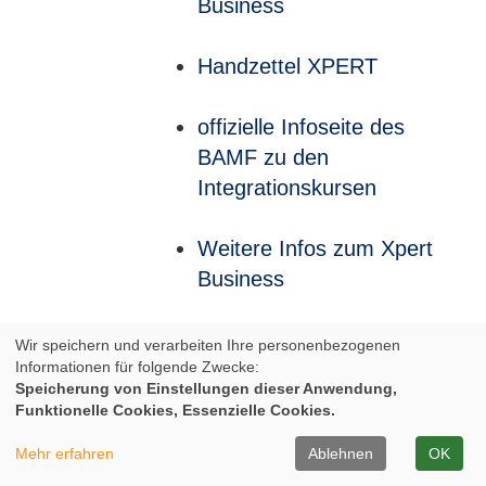
Business
Handzettel XPERT
offizielle Infoseite des
BAMF zu den
Integrationskursen
Weitere Infos zum Xpert
Business
Weitere Infos zum Xpert
Wir speichern und verarbeiten Ihre personenbezogenen
Informationen für folgende Zwecke:
Business
Speicherung von Einstellungen dieser Anwendung,
Funktionelle Cookies, Essenzielle Cookies.
Infos zum Europäischen
Mehr erfahren
Ablehnen
OK
Computer-Pass XPERT