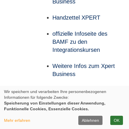
Business
Handzettel XPERT
offizielle Infoseite des
BAMF zu den
Integrationskursen
Weitere Infos zum Xpert
Business
Weitere Infos zum Xpert
Wir speichern und verarbeiten Ihre personenbezogenen
Informationen für folgende Zwecke:
Business
Speicherung von Einstellungen dieser Anwendung,
Funktionelle Cookies, Essenzielle Cookies.
Infos zum Europäischen
Mehr erfahren
Ablehnen
OK
Computer-Pass XPERT