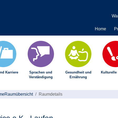
Wa
Home
P
nd Karriere
Sprachen und
Gesundheit und
Kulturelle
Verständigung
Ernährung
me
Raumübersicht
Raumdetails