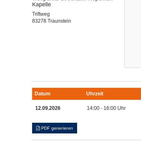
Kapelle
Adresse:
Triftweg
83278 Traunstein
Google
Maps
Karte
Datum
Uhrzeit
von
Treffpun
Termine
12.09.2026
14:00 - 16:00 Uhr
St-
zum
Johann
diesen
Nepom
Kurs
PDF generieren
Kapell
in