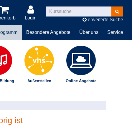
Kurse
suchen
renkorb
Login
erweiterte Suche
rogramm
Besondere Angebote
Über uns
Service
 Bildung
Außenstellen
Online Angebote
ig ist