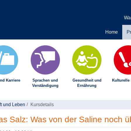
Wa
Home
P
nd Karriere
Sprachen und
Gesundheit und
Kulturelle
Verständigung
Ernährung
ft und Leben
Kursdetails
s Salz: Was von der Saline noch übr