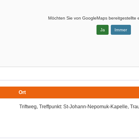
Möchten Sie von
GoogleMaps
bereitgestellte 
Ja
Immer
-
Ort
kt:
Triftweg, Treffpunkt: St-Johann-Nepomuk-Kapelle, Tra
-
uk-
e