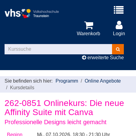
Menü
aufklappe
Warenkorb
Login
Kurse
suchen
erweiterte Suche
Sie befinden sich hier:
Programm
Online Angebote
Kursdetails
262-0851 Onlinekurs: Die neue
Affinity Suite mit Canva
Professionelle Designs leicht gemacht
Beginn
Mi.
, 07.10.2026, 18:30 - 21:30 Uhr