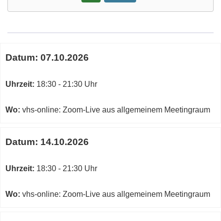
Google-
Maps
Karte
Termine
von
Datum:
07.10.2026
zum
vhs-
diesen
online:
Kurs
Uhrzeit:
18:30 - 21:30 Uhr
Zoom-
Live
aus
Wo:
vhs-online: Zoom-Live aus allgemeinem Meetingraum
allgemeinem
Meetingraum
Datum:
14.10.2026
in
neuem
Fenster
Uhrzeit:
18:30 - 21:30 Uhr
öffnen
Wo:
vhs-online: Zoom-Live aus allgemeinem Meetingraum