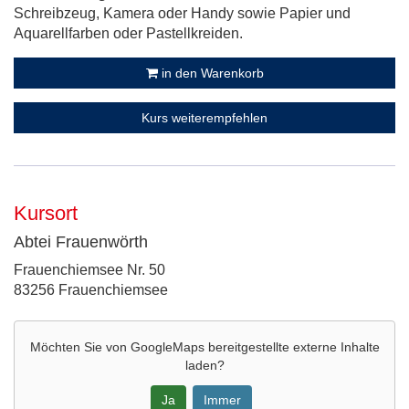
Schreibzeug, Kamera oder Handy sowie Papier und
Aquarellfarben oder Pastellkreiden.
in den Warenkorb
Kurs weiterempfehlen
Kursort
Abtei Frauenwörth
Adresse:
Frauenchiemsee Nr. 50
83256 Frauenchiemsee
Möchten Sie von
GoogleMaps
bereitgestellte externe Inhalte
laden?
Ja
Immer