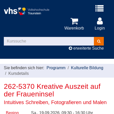
Menü
aufklappe
Warenkorb
Login
Kurse
suchen
erweiterte Suche
Sie befinden sich hier:
Programm
Kulturelle Bildung
Kursdetails
262-5370 Kreative Auszeit auf
der Fraueninsel
Intuitives Schreiben, Fotografieren und Malen
Beginn
Sa.
, 19.09.2026, 09:30 - 16:30 Uhr