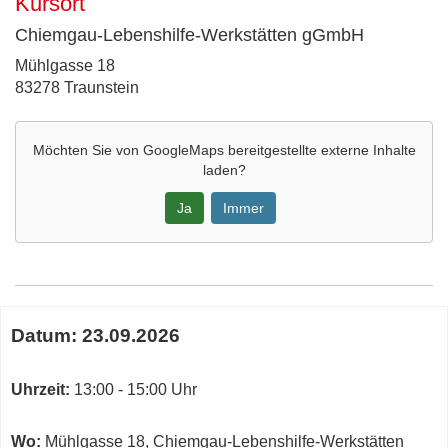
Kursort
Chiemgau-Lebenshilfe-Werkstätten gGmbH
Adresse:
Mühlgasse 18
83278 Traunstein
Möchten Sie von
GoogleMaps
bereitgestellte externe Inhalte
laden?
Ja
Immer
Google-
Maps
Karte
Termine
von
Datum:
23.09.2026
zum
Chiemgau-
diesen
Lebenshilfe-
Kurs
Uhrzeit:
13:00 - 15:00 Uhr
Werkstätten
gGmbH
in
Wo:
Mühlgasse 18, Chiemgau-Lebenshilfe-Werkstätten