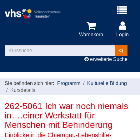
Menü
aufklappe
Warenkorb
Login
Kurse
suchen
erweiterte Suche
Sie befinden sich hier:
Programm
Kulturelle Bildung
Kursdetails
262-5061 Ich war noch niemals
in….einer Werkstatt für
Menschen mit Behinderung
Einblicke in die Chiemgau-Lebenshilfe-