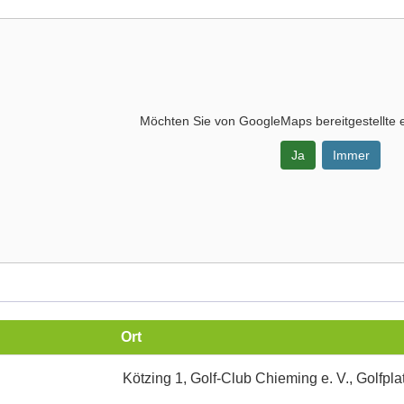
Möchten Sie von
GoogleMaps
bereitgestellte 
Ja
Immer
-
Ort
Kötzing 1, Golf-Club Chieming e. V., Golfpla
ng