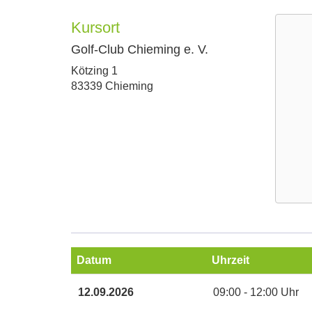
Kursort
Golf-Club Chieming e. V.
Adresse:
Kötzing 1
83339 Chieming
Google
Maps
Karte
Datum
Uhrzeit
von
Golf-
Termine
12.09.2026
09:00 - 12:00 Uhr
Club
zum
Chiemi
diesen