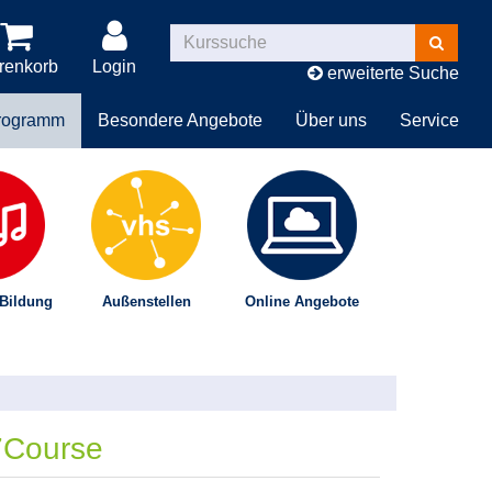
Kurse
suchen
renkorb
Login
erweiterte Suche
rogramm
Besondere Angebote
Über uns
Service
 Bildung
Außenstellen
Online Angebote
7Course