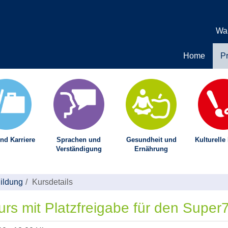
Wa
Home
P
nd Karriere
Sprachen und
Gesundheit und
Kulturelle
Verständigung
Ernährung
Bildung
Kursdetails
rs mit Platzfreigabe für den Super