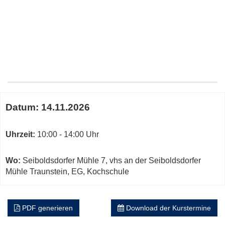
Google-
Maps
Karte
Termine
von
Datum:
14.11.2026
zum
vhs
diesen
an
Kurs
Uhrzeit:
10:00 - 14:00 Uhr
der
Seiboldsdorfer
Mühle
Wo:
Seiboldsdorfer Mühle 7, vhs an der Seiboldsdorfer
Traunstein,
Mühle Traunstein, EG, Kochschule
EG,
Ko
in
PDF generieren
Download der Kurstermine
neuem