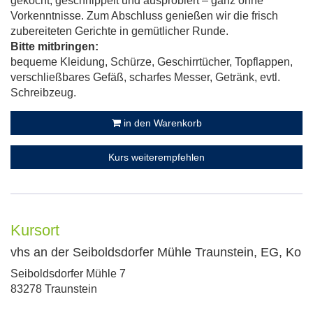
gekocht, geschnippelt und ausprobiert – ganz ohne
Vorkenntnisse. Zum Abschluss genießen wir die frisch
zubereiteten Gerichte in gemütlicher Runde.
Bitte mitbringen:
bequeme Kleidung, Schürze, Geschirrtücher, Topflappen,
verschließbares Gefäß, scharfes Messer, Getränk, evtl.
Schreibzeug.
in den Warenkorb
Kurs weiterempfehlen
Kursort
vhs an der Seiboldsdorfer Mühle Traunstein, EG, Ko
Adresse:
Seiboldsdorfer Mühle 7
83278 Traunstein