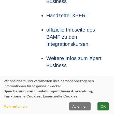
Business
Handzettel XPERT
offizielle Infoseite des
BAMF zu den
Integrationskursen
Weitere Infos zum Xpert
Business
Weitere Infos zum Xpert
Wir speichern und verarbeiten Ihre personenbezogenen
Informationen für folgende Zwecke:
Business
Speicherung von Einstellungen dieser Anwendung,
Funktionelle Cookies, Essenzielle Cookies.
Infos zum Europäischen
Mehr erfahren
Ablehnen
OK
Computer-Pass XPERT