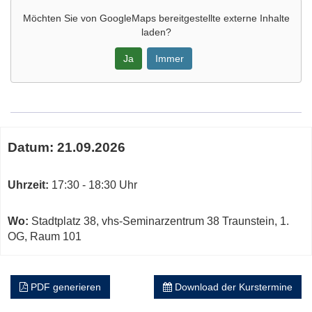
Möchten Sie von
GoogleMaps
bereitgestellte externe Inhalte
laden?
Ja
Immer
Google-
Maps
Karte
Termine
von
Datum:
21.09.2026
zum
vhs-
diesen
Seminarzentrum
Kurs
Uhrzeit:
17:30 - 18:30 Uhr
38
Traunstein
in
Wo:
Stadtplatz 38, vhs-Seminarzentrum 38 Traunstein, 1.
neuem
OG, Raum 101
Fenster
öffnen
PDF generieren
Download der Kurstermine