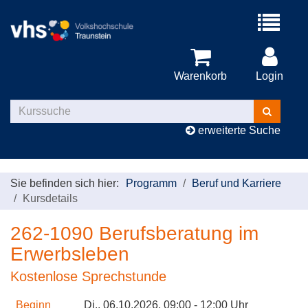
Menü
aufklappe
Warenkorb
Login
Kurse
suchen
erweiterte Suche
Sie befinden sich hier:
Programm
Beruf und Karriere
Kursdetails
262-1090 Berufsberatung im
Erwerbsleben
Kostenlose Sprechstunde
Beginn
Di.
, 06.10.2026, 09:00 - 12:00 Uhr