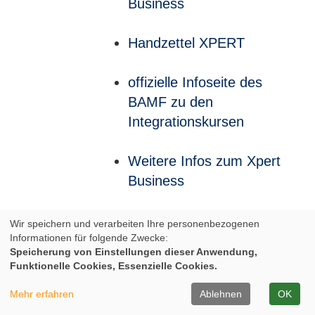
Business
Handzettel XPERT
offizielle Infoseite des
BAMF zu den
Integrationskursen
Weitere Infos zum Xpert
Business
Weitere Infos zum Xpert
Wir speichern und verarbeiten Ihre personenbezogenen
Informationen für folgende Zwecke:
Business
Speicherung von Einstellungen dieser Anwendung,
Funktionelle Cookies, Essenzielle Cookies.
Infos zum Europäischen
Mehr erfahren
Ablehnen
OK
Computer-Pass XPERT