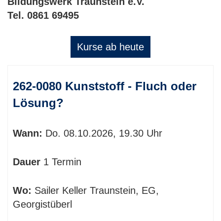
Bildungswerk Traunstein e.V.
Tel. 0861 69495
Kurse ab heute
Kursübersicht.
262-0080 Kunststoff - Fluch oder
Tabellenüberschriften
können
Lösung?
sortiert
werden.
Wann:
Do.
08.10.2026, 19.30 Uhr
Dauer
1 Termin
Wo:
Sailer Keller Traunstein, EG,
Georgistüberl