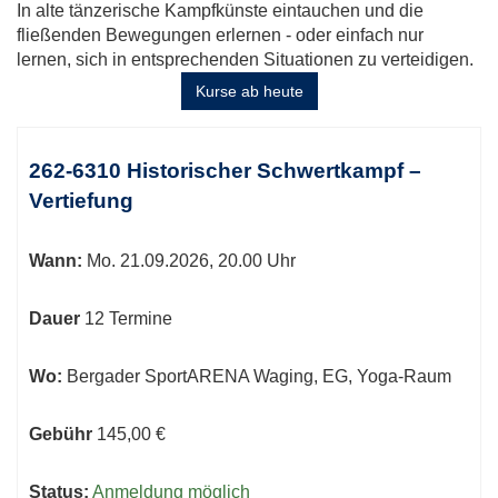
In alte tänzerische Kampfkünste eintauchen und die
fließenden Bewegungen erlernen - oder einfach nur
lernen, sich in entsprechenden Situationen zu verteidigen.
Kurse ab heute
Kursübersicht.
Tabellenüberschriften
262-6310 Historischer Schwertkampf –
können
Vertiefung
sortiert
werden.
Wann:
Mo.
21.09.2026, 20.00 Uhr
Dauer
12 Termine
Wo:
Bergader SportARENA Waging, EG, Yoga-Raum
Gebühr
145,00 €
Status:
Anmeldung möglich