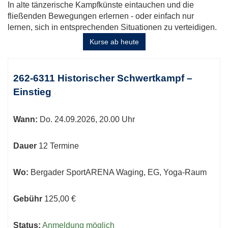
In alte tänzerische Kampfkünste eintauchen und die
fließenden Bewegungen erlernen - oder einfach nur
lernen, sich in entsprechenden Situationen zu verteidigen.
Kurse ab heute
Kursübersicht.
Tabellenüberschriften
262-6311 Historischer Schwertkampf –
können
Einstieg
sortiert
werden.
Wann:
Do.
24.09.2026, 20.00 Uhr
Dauer
12 Termine
Wo:
Bergader SportARENA Waging, EG, Yoga-Raum
Gebühr
125,00 €
Status:
Anmeldung möglich