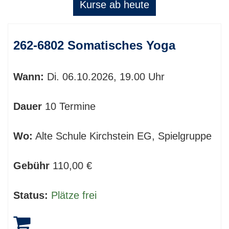
Kurse ab heute
Kursübersicht.
262-6802 Somatisches Yoga
Tabellenüberschriften
können
sortiert
Wann:
Di.
06.10.2026, 19.00 Uhr
werden.
Dauer
10 Termine
Wo:
Alte Schule Kirchstein EG, Spielgruppe
Gebühr
110,00 €
Status:
Plätze frei