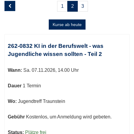
Seite
Seiten
1
2
3
2
blättern
von
3
Kurse ab heute
Kursübersicht.
Tabellenüberschriften
262-0832 KI in der Berufswelt - was
können
Jugendliche wissen sollten - Teil 2
sortiert
werden.
Wann:
Sa.
07.11.2026, 14.00 Uhr
Dauer
1 Termin
Wo:
Jugendtreff Traunstein
Gebühr
Kostenlos, um Anmeldung wird gebeten.
Status:
Plätze frei